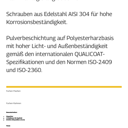
Schrauben aus Edelstahl AISI 304 für hohe
Korrosionsbeständigkeit.
Pulverbeschichtung auf Polyesterharzbasis
mit hoher Licht- und Außenbeständigkeit
gemäß den internationalen QUALICOAT-
Spezifikationen und den Normen ISO-2409
und ISO-2360.
Farben Flächen
Farben Rahmen
Besonderheiten: ​
Stapelbar
5 Positionen für Kopfteil
Erhöhte Sitzposition (51cm)
Masse