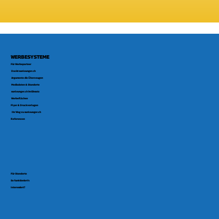
WERBESYSTEME
Für Werbepartner
Das ist sunlounger.ch
Argumente die Überzeugen
Mediadaten & Standorte
sunlounger.ch im Einsatz
Werbeflächen
Flyer & Druckvorlagen
Ihr Weg zu sunlounger.ch
Referenzen
Für Standorte
So funktioniert's
Interessiert?