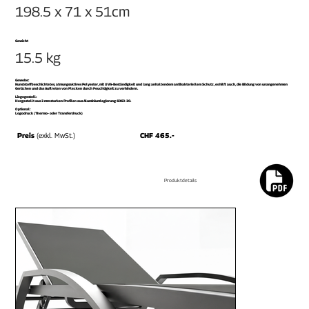
198.5 x 71 x 51cm
Gewicht
15.5 kg
Gewebe:
Kunststoffbeschichtetes, atmungsaktives Polyester, mit UVA-Beständigkeit und lang anhaltendem antibakteriellem Schutz, es hilft auch, die Bildung von unangenehmen
Gerüchen und das Auftreten von Flecken durch Feuchtigkeit zu verhindern.
Liegegestell:
Hergestellt aus 2 mm starken Profilen aus Aluminiumlegierung 6063-20.
Optional:
Logodruck (Thermo- oder Transferdruck)
Preis
(exkl. MwSt.)
CHF 465.-
Produktdetails