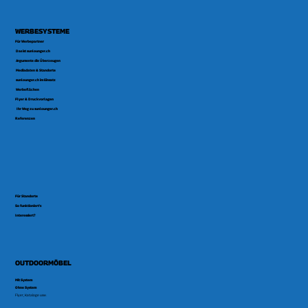
WERBESYSTEME
Für Werbepartner
Das ist sunlounger.ch
Argumente die Überzeugen
Mediadaten & Standorte
sunlounger.ch im Einsatz
Werbeflächen
Flyer & Druckvorlagen
Ihr Weg zu sunlounger.ch
Referenzen
Für Standorte
So funktioniert's
Interessiert?
OUTDOORMÖBEL
Mit System
Ohne System
Flyer, Kataloge usw.