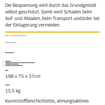
Die Bespannung wird durch das Grundgestell
selbst geschützt. Somit wird Schaden beim
Auf- und Abladen, beim Transport und/oder bei
der Einlagerung vermieden.
Textil- resp. Kunststofffarben
Rahmenfarben
Besonderheiten: ​
Stapelbar
Füsse geschützt durch rutschfeste Kunststoffeinsätze
5 Positionen für Kopfteil
Wahlweise Räder am Kopfende
Masse
198 x 75 x 37cm
Gewicht
15.5 kg
Kunststoffbeschichtetes, atmungsaktives