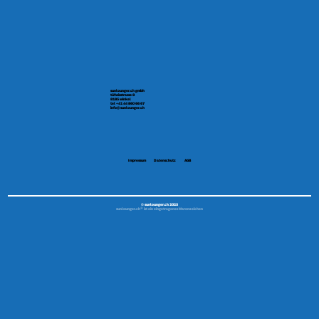
sunlounger.ch gmbh
tüfwisstrasse 8
8185 winkel
tel +41 44 860 66 67
info@sunlounger.ch
Impressum
Datenschutz
AGB
© sunlounger.ch 2025
sunlounger.ch® ist ein eingetragenes Warenzeichen