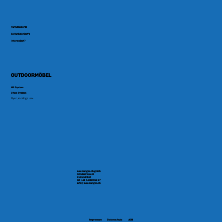
Für Standorte
So funktioniert's
Interessiert?
OUTDOORMÖBEL
Mit System
Ohne System
Flyer, Kataloge usw.
sunlounger.ch gmbh
tüfwisstrasse 8
8185 winkel
tel +41 44 860 66 67
info@sunlounger.ch
Impressum
Datenschutz
AGB