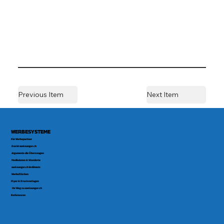
Previous Item
Next Item
WERBESYSTEME
Für Werbepartner
Das ist sunlounger.ch
Argumente die Überzeugen
Mediadaten & Standorte
sunlounger.ch im Einsatz
Werbeflächen
Flyer & Druckvorlagen
Ihr Weg zu sunlounger.ch
Referenzen