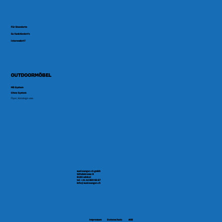
Für Standorte
So funktioniert's
Interessiert?
OUTDOORMÖBEL
Mit System
Ohne System
Flyer, Kataloge usw.
sunlounger.ch gmbh
tüfwisstrasse 8
8185 winkel
tel +41 44 860 66 67
info@sunlounger.ch
Impressum
Datenschutz
AGB