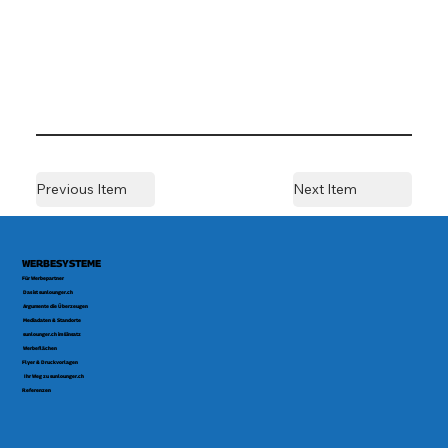
Previous Item
Next Item
WERBESYSTEME
Für Werbepartner
Das ist sunlounger.ch
Argumente die Überzeugen
Mediadaten & Standorte
sunlounger.ch im Einsatz
Werbeflächen
Flyer & Druckvorlagen
Ihr Weg zu sunlounger.ch
Referenzen