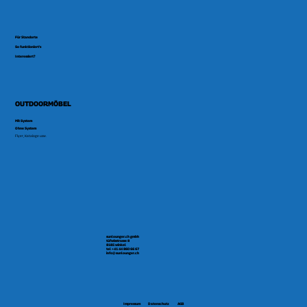
Für Standorte
So funktioniert's
Interessiert?
OUTDOORMÖBEL
Mit System
Ohne System
Flyer, Kataloge usw.
sunlounger.ch gmbh
tüfwisstrasse 8
8185 winkel
tel +41 44 860 66 67
info@sunlounger.ch
Impressum
Datenschutz
AGB