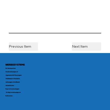
Previous Item
Next Item
WERBESYSTEME
Für Werbepartner
Das ist sunlounger.ch
Argumente die Überzeugen
Mediadaten & Standorte
sunlounger.ch im Einsatz
Werbeflächen
Flyer & Druckvorlagen
Ihr Weg zu sunlounger.ch
Referenzen